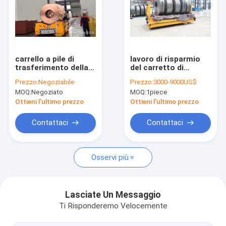
Chi Siamo
Visita alla fabbrica
Controllo di qualità
carrello a pile di
lavoro di risparmio
trasferimento della
del carretto di
ferrovia 10T del
trasferimento
Contattaci
Prezzo:
Negoziabile
Prezzo:
3000-9000US$
carretto d'acciaio
motorizzato carrello
MOQ:
Negoziato
MOQ:
1piece
personalizzabile di
d'acciaio di
Notizie
trasferimento
trasferimento della
Ottieni l'ultimo prezzo
Ottieni l'ultimo prezzo
ferrovia 25ton
Casi
Contattaci
Contattaci
Osservi più
Gru a ponte della singola trave
Gru a ponte della doppia trave
Lasciate Un Messaggio
Ti Risponderemo Velocemente
Tabella di sollevamento idraulica di forbici