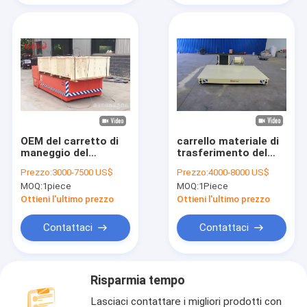
OEM del carretto di
carrello materiale di
maneggio del
trasferimento del
materiale di 30 Ton
carretto della
Prezzo:
3000-7500 US$
Prezzo:
4000-8000 US$
Trackless Transfer
piattaforma di
MOQ:
1piece
MOQ:
1Piece
Cart Electric
acciaio inossidabile
di 8 tonnellate dello
Ottieni l'ultimo prezzo
Ottieni l'ultimo prezzo
strumento elettrico
del trasporto
Contattaci
Contattaci
Risparmia tempo
Lasciaci contattare i migliori prodotti con