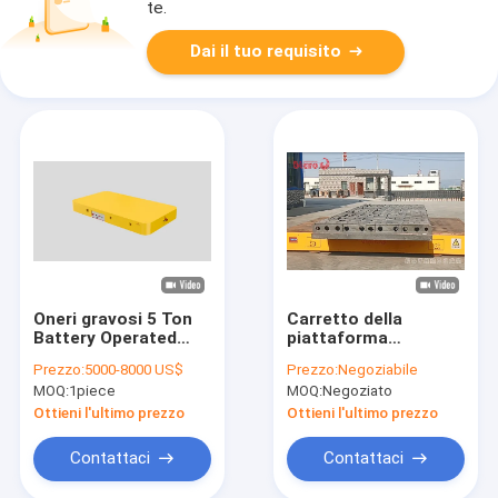
te.
Dai il tuo requisito
Oneri gravosi 5 Ton
Carretto della
Battery Operated
piattaforma
Transfer Trolley del
motorizzato velocità
Prezzo:
5000-8000 US$
Prezzo:
Negoziabile
carretto non
industriale protetta
MOQ:
1piece
MOQ:
Negoziato
cingolato amichevole
contro le esplosioni
di trasferimento di
dell'ascensore
Ottieni l'ultimo prezzo
Ottieni l'ultimo prezzo
Eco
dell'automobile di
trasferimento
Contattaci
Contattaci
0.55M/S 0.60M/S