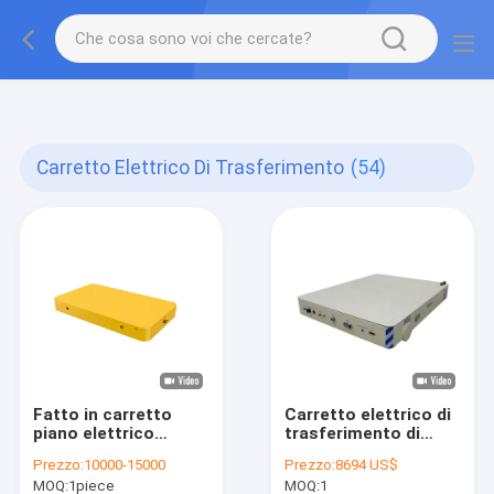
gtag('config', 'G-QWE9HWC3PF', {cookie_flags:
"SameSite=None;Secure"});
Carretto Elettrico Di Trasferimento
(54)
Fatto in carretto
Carretto elettrico di
piano elettrico
trasferimento di
resistente
trasporto d'acciaio
Prezzo:
10000-15000
Prezzo:
8694 US$
automatico
con il segnale/Rail/C-
MOQ:
1piece
MOQ:
1
antiesplosione del
Rail piano che