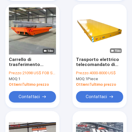
Carrello di
Trasporto elettrico
trasferimento
telecomandato di
ferroviario da 40 t
onere gravoso del
Prezzo:
21098 US$ FOB Shanghai
Prezzo:
4000-8000 US$
alimentato da
carretto di
MOQ:
1
MOQ:
1Piece
tamburo 380v
trasferimento di
Railless 15ton
Ottieni l'ultimo prezzo
Ottieni l'ultimo prezzo
Contattaci
Contattaci
Casa.
Prodotti
Video