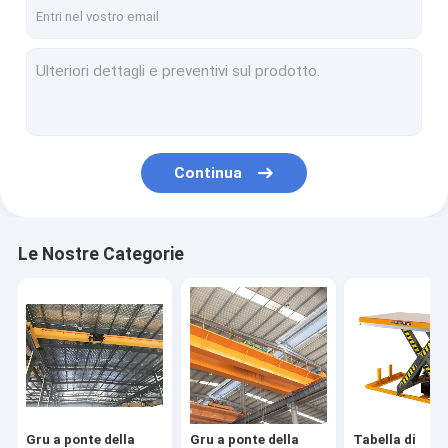
Singola gru a cavalletto della trave
Doppia gru a cavalletto della trave
Carretti guida automatizzati
carretto elettrico di trasferimento
Continua
Crane Hoist elettrico
gru della gru a braccio girevole
Le Nostre Categorie
Argano elettrico
Gru a portale del porto
Piattaforma elevatrice idraulica
Ponte che erige macchina
Gru a ponte della
Gru a ponte della
Tabella di