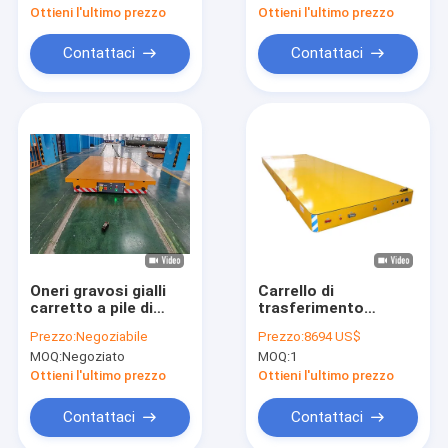
carrello portautensili
esegue pista
Ottieni l'ultimo prezzo
Ottieni l'ultimo prezzo
del carretto
dell'attrezzatura di
Contattaci
Contattaci
maneggio del
materiale 20ton della
Cina
Oneri gravosi gialli
Carrello di
carretto a pile di
trasferimento
trasferimento di 100
elettrico per
Prezzo:
Negoziabile
Prezzo:
8694 US$
tonnellate per il
trasporto pesante da
MOQ:
Negoziato
MOQ:
1
veicolo di trasporto
20 T. Distanza di
elettrico di industria
marcia 50-500 m
Ottieni l'ultimo prezzo
Ottieni l'ultimo prezzo
siderurgica
Contattaci
Contattaci