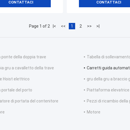
CONTATTACI
CONTATTACI
Page 1 of 2
|<
<<
1
2
>>
>|
a ponte della doppia trave
Tabella di sollevamento 
a gru a cavalletto della trave
Carretti guida automat
e Hoist elettrico
gru della gru a braccio 
 portale del porto
Piattaforma elevatrice 
latore di portata del contenitore
Pezzi di ricambio della 
ore
Motore