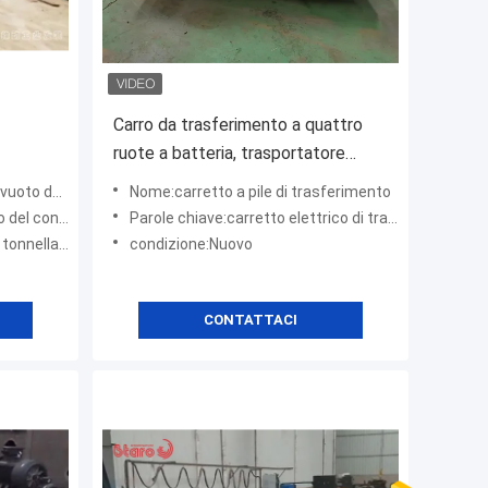
Carro da trasferimento a quattro
ruote a batteria, trasportatore
 del
industriale pesante 25 t
ontenitore
Nome:carretto a pile di trasferimento
 15tons
contenitore
Parole chiave:carretto elettrico di trasferimento
tonnellate
condizione:Nuovo
CONTATTACI