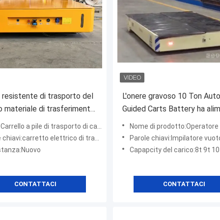
o resistente di trasporto del
L'onere gravoso 10 Ton Au
o materiale di trasferimento
Guided Carts Battery ha ali
ico di quattro ruote robot
la radio del carretto di
o a pile di trasporto di carico della piattaforma di quattro ruote
Nome di prodotto:Operatore vuoto del c
trasferimento
hiavi:carretto elettrico di trasferimento
Parole chiavi:Impilatore vuoto del 
stanza:Nuovo
Capapcity del carico:8t 9t 10 
CONTATTACI
CONTATTACI