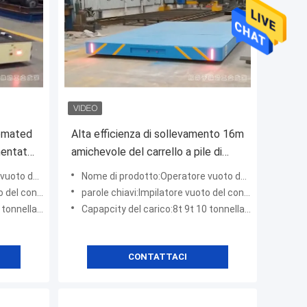
tomated
Alta efficienza di sollevamento 16m
mentato
amichevole del carrello a pile di
trasferimento di Eco
ontenitore
Nome di prodotto:Operatore vuoto del contenitore
contenitore
parole chiavi:Impilatore vuoto del contenitore
tonnellate
Capapcity del carico:8t 9t 10 tonnellate
CONTATTACI