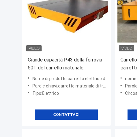
Grande capacità P43 della ferrovia
Carrell
50T del carrello materiale
carrett
telecomandato di trasferimento
del car
Nome di prodotto:carretto elettrico di trasferimento
nome:Carrell
Parole chiavi:carretto materiale di trasferimento
Parole c
Tipo:Elettrico
Circo
CONTATTACI