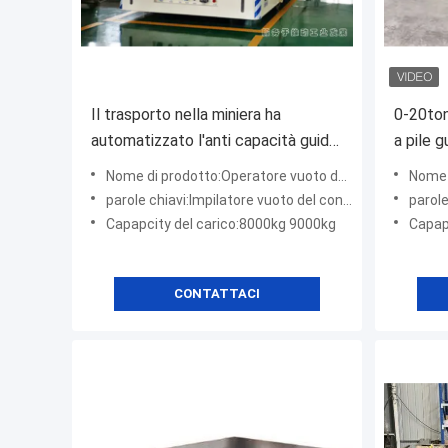
Il trasporto nella miniera ha
0-20ton
automatizzato l'anti capacità guida
a pile g
di esplosione 15ton dei carretti
dei carr
Nome di prodotto:Operatore vuoto del contenitore
Nome di 
parole chiavi:Impilatore vuoto del contenitore
parole 
Capapcity del carico:8000kg 9000kg
Capapc
CONTATTACI