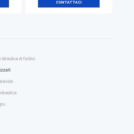
CONTATTACI
idraulica di forbici
izzati
girevole
idraulica
gru