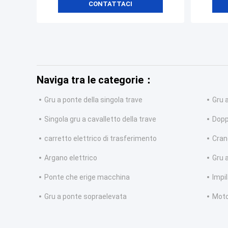
CONTATTACI
Naviga tra le categorie：
Gru a ponte della singola trave
Gru 
Singola gru a cavalletto della trave
Doppi
carretto elettrico di trasferimento
Cran
Argano elettrico
Gru a
Ponte che erige macchina
Impi
Gru a ponte sopraelevata
Mot