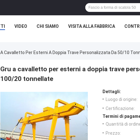
TI
VIDEO
CHI SIAMO
VISITA ALLA FABBRICA
CONTRO
 A Cavalletto Per Esterni A Doppia Trave Personalizzata Da 50/10 Ton
Gru a cavalletto per esterni a doppia trave per
100/20 tonnellate
Dettagli:
Luogo di origine:
Certificazione:
Termini di pagame
Quantità di ordin
Prezzo: