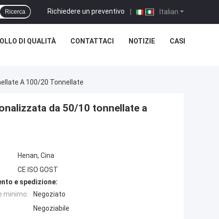
Richiedere un preventivo
|
Italian
Ricerca
LLO DI QUALITÀ
CONTATTACI
NOTIZIE
CASI
nellate A 100/20 Tonnellate
sonalizzata da 50/10 tonnellate a
Henan, Cina
CE ISO GOST
nto e spedizione:
e minimo:
Negoziato
Negoziabile