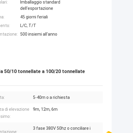
lari:
Imballaggio standard
dell'esportazione
na:
45 giorni feriali
ento:
L/C, T/T
entazione:
500 insiemi all'anno
da 50/10 tonnellate a 100/20 tonnellate
ta:
5-40m o a richiesta
za di elevazione
9m, 12m, 6m
ssimo:
3 fase 380V 50hz o conciliare i
ntazione: