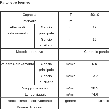
Parametro tecnico:
Capacità
T
50/10
intervallo
m
Altezza di
Gancio
m
12
sollevamento
principale
Gancio
m
16
ausiliario
Metodo operativo
Controllo penden
Velocità
Sollevamento
Gancio
m/min
5.9
principale
Gancio
m/min
13.2
ausiliario
Viaggio incrociato
m/min
38.5
Lungo viaggio
m/min
74.6
Meccanismo di sollevamento
genere
carrello
Dovere di lavoro