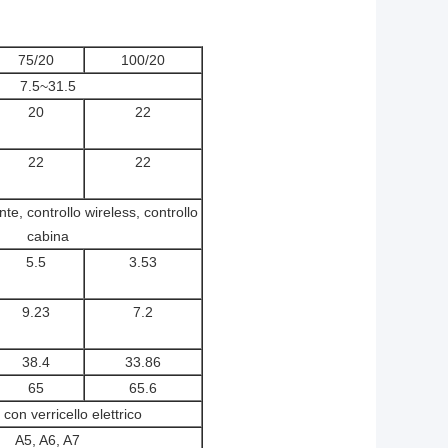
75/20
100/20
7.5~31.5
20
22
22
22
te, controllo wireless, controllo
cabina
5.5
3.53
9.23
7.2
38.4
33.86
65
65.6
 con verricello elettrico
A5, A6, A7