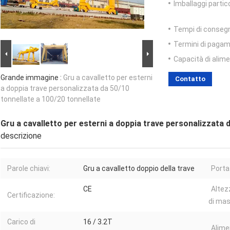
Imballaggi partico
Tempi di conseg
Termini di pagam
Capacità di alim
Grande immagine :
Gru a cavalletto per esterni
Contatto
a doppia trave personalizzata da 50/10
tonnellate a 100/20 tonnellate
Gru a cavalletto per esterni a doppia trave personalizzata 
descrizione
Parole chiavi:
Gru a cavalletto doppio della trave
Porta
CE
Altez
Certificazione:
di ma
Carico di
16 / 3.2T
Alime