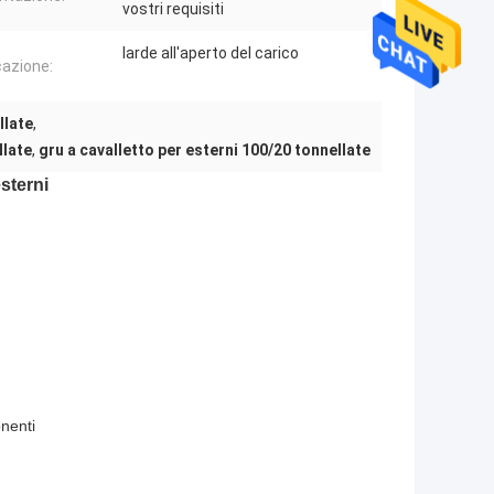
vostri requisiti
Iarde all'aperto del carico
cazione:
llate
,
llate
,
gru a cavalletto per esterni 100/20 tonnellate
sterni
onenti