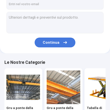
Singola gru a cavalletto della trave
Doppia gru a cavalletto della trave
Carretti guida automatizzati
carretto elettrico di trasferimento
Continua
Crane Hoist elettrico
gru della gru a braccio girevole
Le Nostre Categorie
Argano elettrico
Gru a portale del porto
Piattaforma elevatrice idraulica
Ponte che erige macchina
Gru a ponte della
Gru a ponte della
Tabella di