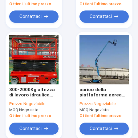
elevatrice 2.2kw
idraulico
Ottieni l'ultimo prezzo
Ottieni l'ultimo prezzo
Contattaci
Contattaci
300-2000Kg altezza
carico della
di lavoro idraulica
piattaforma aerea
mobile della
idraulica del braccio
Prezzo:
Negoziabile
Prezzo:
Negoziabile
piattaforma
di articolazione di
MOQ:
Negoziato
MOQ:
Negoziato
elevatrice 12m per il
36.8kw 20m doppio
lavoro di elevata
Ottieni l'ultimo prezzo
Ottieni l'ultimo prezzo
altitudine
Contattaci
Contattaci