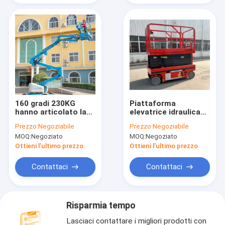
160 gradi 230KG
Piattaforma
hanno articolato la
elevatrice idraulica
piattaforma aerea
sicura 0.3T del bene
Prezzo:
Negoziabile
Prezzo:
Negoziabile
2.44*0.93*1.13M
durevole 12m con il
MOQ:
Negoziato
MOQ:
Negoziato
dispositivo di allarme
Ottieni l'ultimo prezzo
Ottieni l'ultimo prezzo
Contattaci
Contattaci
Risparmia tempo
Lasciaci contattare i migliori prodotti con