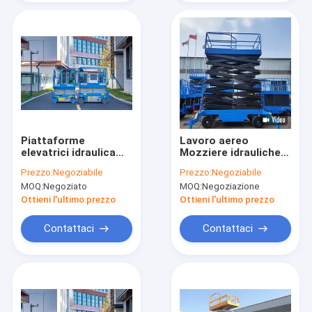
Piattaforme
Lavoro aereo
elevatrici idraulica
Mozziere idrauliche
mobile portatile di
carrello di
Prezzo:
Negoziabile
Prezzo:
Negoziabile
forbici altezza di
sollevamento pulizia
MOQ:
Negoziato
MOQ:
Negoziazione
lavoro di 13.8m - di
edificio auto-guidato
7.8m
1 tonnellata
Ottieni l'ultimo prezzo
Ottieni l'ultimo prezzo
Contattaci
Contattaci
Casa.
Prodotti
Video