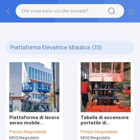
gtag('config', 'G-QWE9HWC3PF', {cookie_flags:
"SameSite=None;Secure"});
Piattaforma Elevatrice Idraulica
(35)
Piattaforma di lavoro
Tabella di ascensore
aereo mobile
portatile di
idraulica versatile
1200*1000mm
Prezzo:
Negoziabile
Prezzo:
Negoziabile
affidabile della
piccola Mini Mobile
MOQ:
Negoziato
MOQ:
Negoziato
piattaforma
Scissor Lift Platform