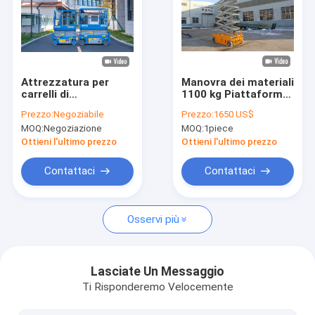
Chi Siamo
Visita alla fabbrica
Controllo di qualità
Attrezzatura per
Manovra dei materiali
carrelli di
1100 kg Piattaforma
sollevamento a
di sollevamento
Contattaci
Prezzo:
Negoziabile
Prezzo:
1650 US$
forbice idraulica
idraulica a forbice
MOQ:
Negoziazione
MOQ:
1piece
personalizzata 10m
Potenza di
Notizie
15m 20m Altezza di
stoccaggio 1
Ottieni l'ultimo prezzo
Ottieni l'ultimo prezzo
sollevamento
tonnellata
Casi
Contattaci
Contattaci
Osservi più
Gru a ponte della singola trave
Gru a ponte della doppia trave
Lasciate Un Messaggio
Ti Risponderemo Velocemente
Tabella di sollevamento idraulica di forbici