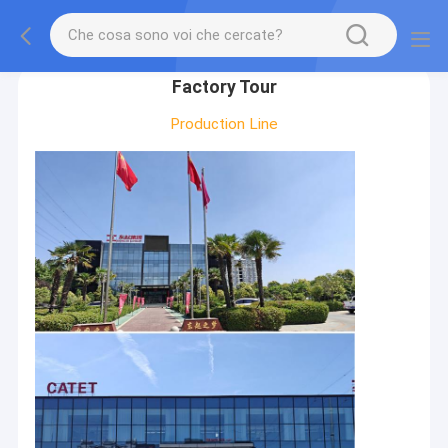
gtag('config', 'G-QWE9HWC3PF', {cookie_flags:
"SameSite=None;Secure"});
Factory Tour
Production Line