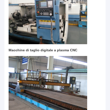
Macchine di taglio digitale a plasma CNC
Casa.
Prodotti
Video
CATET
Co., Ltd è un'impresa di produzione basata sulla
tecnologia che integra la ricerca e lo sviluppo di attrezzature e