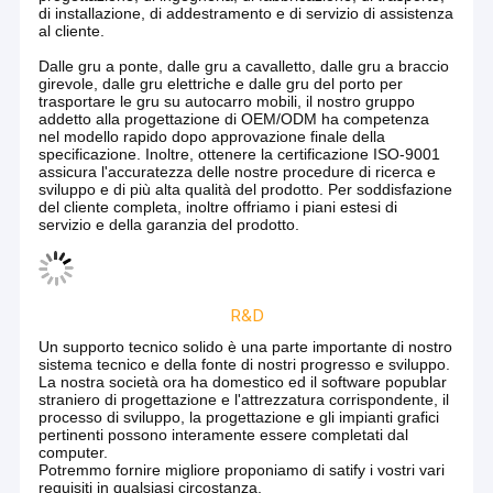
progettazione nell'industria di fotonica con i nostri vantaggi
competitivi in capacità fabbricanti integrate, catene di
fornitura interne ed infrastruttura operativa costo-
competitiva ed evolutiva per i clienti di livello mondiale con
le nostre istallazioni industriali OEM/ODM ed i servizi di
produzione a contratto in Cina e una forte forza di vendite
globale.
Per soddisfare le vostre richieste di alta qualità, prodotti
redditizi e time to market veloce in via di sviluppo lo
sviluppo del prodotto, abbiamo stabilito e gruppi formati di
OEM/ODM per soddisfare le esigenze specifiche che non
possono essere incontrate dai prodotti disponibili
immediatamente.
Lavoriamo molto attentamente con i nostri clienti per
migliorare i loro processi di produzione e per fornire le
soluzioni tecnicamente ed economicamente integrate,
sostenibili ed ottimizzate.
La capacità, la portata e l'altezza sono virtualmente
illimitate.
La portata di rifornimento copre la gamma completa di
ricerca e sviluppo, di consulto, di studi di fattibilità, di
progettazione, di ingegneria, di fabbricazione, di trasporto,
di installazione, di addestramento e di servizio di assistenza
al cliente.
Dalle gru a ponte, dalle gru a cavalletto, dalle gru a braccio