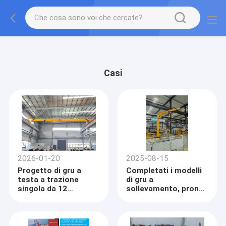
gtag('config', 'G-QWE9HWC3PF', {cookie_flags:
"SameSite=None;Secure"});
Casi
2026-01-20
2025-08-15
Progetto di gru a
Completati i modelli
testa a trazione
di gru a
singola da 12
sollevamento, pronti
tonnellate a Baghdad
per la spedizione a
entra in fase di
Singapore
installazione