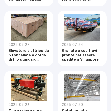
riforniti e stanno per
Singapore
essere spediti nelle
Filippine.
2025-07-27
2025-07-24
Elevatore elettrico da
Granate a due travi
5 tonnellate a corda
pronte per essere
di filo standard
spedite a Singapore
europeo pronto per la
spedizione a Port
Rashid, Dubai
2025-07-22
2025-07-20
Carrozzina a gru a
Catet: presto