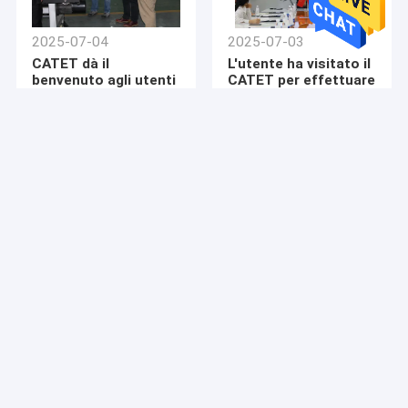
Singola gru a cavalletto della trave
2025-07-04
2025-07-03
Doppia gru a cavalletto della trave
CATET dà il
L'utente ha visitato il
benvenuto agli utenti
CATET per effettuare
Carretti guida automatizzati
di Singapore per
lavori di accettazione
l'accettazione
dell'attrezzatura
carretto elettrico di trasferimento
Crane Hoist elettrico
gru della gru a braccio girevole
Argano elettrico
2025-07-02
2025-07-01
I clienti sudamericani
CATET ha
Gru a portale del porto
sono venuti da
consegnato con
CATET per accettare
successo una gru da
Piattaforma elevatrice idraulica
la gru a ponte
ponte a travi singole
monoponte.
in stile europeo a un
cliente messicano
Ponte che erige macchina