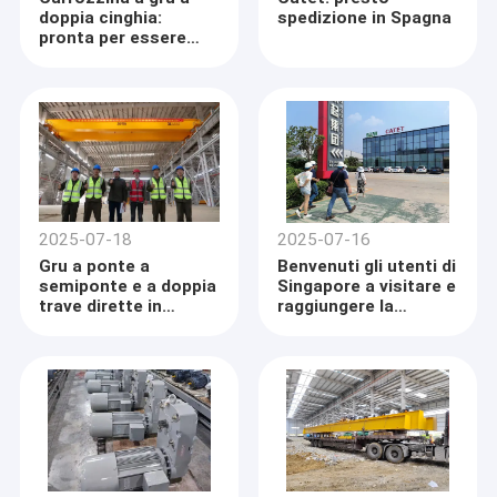
doppia cinghia:
spedizione in Spagna
pronta per essere
spedita nelle Filippine
2025-07-18
2025-07-16
Gru a ponte a
Benvenuti gli utenti di
semiponte e a doppia
Singapore a visitare e
trave dirette in
raggiungere la
Europa pronte per la
cooperazione per
spedizione
ordinare gru ponte a
doppia trave
Casa.
Prodotti
Video
CATET
Co., Ltd è un'impresa di produzione basata sulla
tecnologia che integra la ricerca e lo sviluppo di attrezzature e