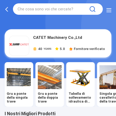
gtag('config', 'G-QWE9HWC3PF', {cookie_flags:
"SameSite=None;Secure"});
CATET Machinery Co.,Ltd
40
5.0
Fornitore verificato
YEARS
Gru a ponte
Gru a ponte
Tabella di
Singola g
della singola
della doppia
sollevamento
cavallett
trave
trave
idraulica di
della trav
forbici
I Nostri Migliori Prodotti