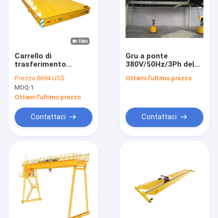
Carrello di
Gru a ponte
trasferimento
380V/50Hz/3Ph del
elettrico per
singolo fascio con
Prezzo:
8694 US$
Ottieni l'ultimo prezzo
trasporto pesante da
capacità della gru
MOQ:
1
20 T. Distanza di
della fine nastro della
marcia 50-500 m
trave della gru di
Ottieni l'ultimo prezzo
CD/MD/HC singola su
misura
Contattaci
Contattaci
Casa.
Prodotti
Video