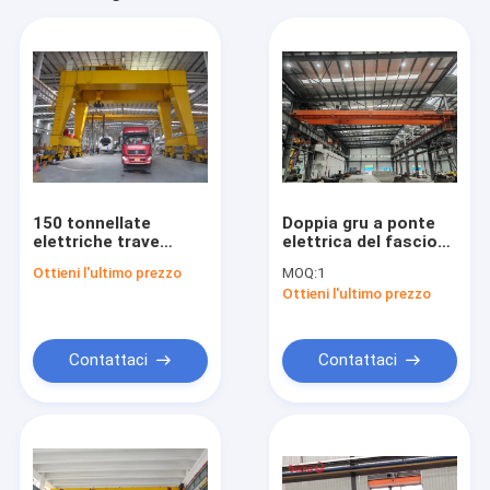
150 tonnellate
Doppia gru a ponte
elettriche trave
elettrica del fascio
Crane For Heavy Duty
3-500t, altezza di
Ottieni l'ultimo prezzo
MOQ:
1
Lifting sopraelevato
lavoro M5-M7
Ottieni l'ultimo prezzo
del doppio di
Ip54/Ip65
Contattaci
Contattaci