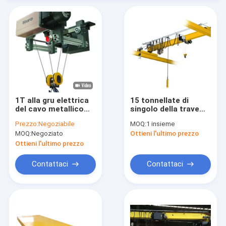
1T alla gru elettrica
15 tonnellate di
del cavo metallico
singolo della trave
della gru M3-M6 di
del ponte
Prezzo:
Negoziabile
MOQ:
1 insieme
50T CD/MD/BD con il
sopraelevato peso
MOQ:
Negoziato
Ottieni l'ultimo prezzo
carrello
leggero di Crane
Warehouse
Ottieni l'ultimo prezzo
Workshop Compact
Size
Contattaci
Contattaci