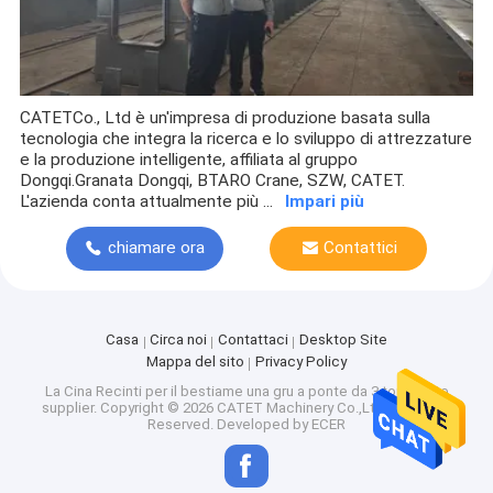
CATETCo., Ltd è un'impresa di produzione basata sulla
tecnologia che integra la ricerca e lo sviluppo di attrezzature
e la produzione intelligente, affiliata al gruppo
Dongqi.Granata Dongqi, BTARO Crane, SZW, CATET.
L'azienda conta attualmente più ...
Impari più
chiamare ora
Contattici
Casa
Circa noi
Contattaci
Desktop Site
Mappa del sito
Privacy Policy
La Cina Recinti per il bestiame una gru a ponte da 3 tonnellate
supplier.
Copyright © 2026 CATET Machinery Co.,Ltd. All Rights
Reserved. Developed by
ECER