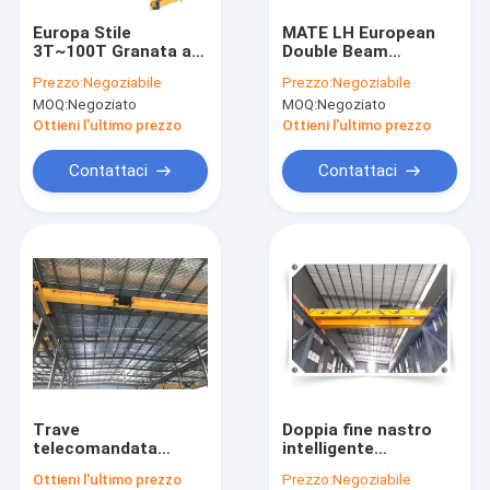
Chi Siamo
Europa Stile
MATE LH European
3T~100T Granata a
Double Beam
Visita alla fabbrica
doppio traliccio
Overhead Crane 0,84-
Prezzo:
Negoziabile
Prezzo:
Negoziabile
mobile per
8,4M/min Velocità di
MOQ:
Negoziato
MOQ:
Negoziato
laboratorio interno
sollevamento
Controllo di qualità
Ottieni l'ultimo prezzo
Ottieni l'ultimo prezzo
Contattaci
Contattaci
Contattaci
Notizie
Casi
Gru a ponte della singola trave
Gru a ponte della doppia trave
Trave
Doppia fine nastro
telecomandata
intelligente
Tabella di sollevamento idraulica di forbici
Crane Lifting Height
compatta Crane For
Ottieni l'ultimo prezzo
Prezzo:
Negoziabile
sopraelevato della
Car Factory della