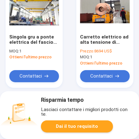
Singola gru a ponte
Carretto elettrico ad
elettrica del fascio
alta tensione di
1-30t, altezza di
trasferimento
MOQ:
1
Prezzo:
8694 US$
lavoro M3-M5
220V/380V/440V per
Ottieni l'ultimo prezzo
MOQ:
1
il trasferimento
interurbano fino a
Ottieni l'ultimo prezzo
500m
Contattaci
Contattaci
Risparmia tempo
Lasciaci contattare i migliori prodotti con
te.
Dai il tuo requisito