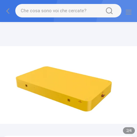
gtag('config', 'G-QWE9HWC3PF', {cookie_flags:
"SameSite=None;Secure"});
2
/
4