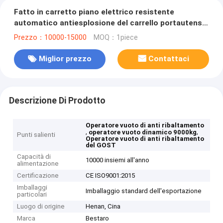
Fatto in carretto piano elettrico resistente
automatico antiesplosione del carrello portautensili
del carretto dell'attrezzatura di maneggio del
Prezzo：10000-15000
MOQ：1piece
materiale 20ton della Cina
Miglior prezzo
Contattaci
Descrizione Di Prodotto
Operatore vuoto di anti ribaltamento
,
,
operatore vuoto dinamico 9000kg
Punti salienti
Operatore vuoto di anti ribaltamento
del GOST
Capacità di
10000 insiemi all'anno
alimentazione
Certificazione
CE ISO9001:2015
Imballaggi
Imballaggio standard dell'esportazione
particolari
Luogo di origine
Henan, Cina
Marca
Bestaro