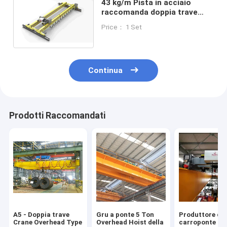
43 kg/m Pista in acciaio
raccomanda doppia trave
ponte sospeso gru per 6-30m
Price： 1 Set
di altezza di sollevamento
Continua
Prodotti Raccomandati
A5 - Doppia trave
Gru a ponte 5 Ton
Produttore di
Crane Overhead Type
Overhead Hoist della
carroponte a 