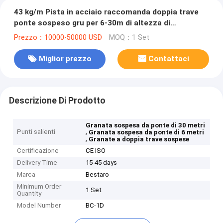
43 kg/m Pista in acciaio raccomanda doppia trave
ponte sospeso gru per 6-30m di altezza di
sollevamento
Prezzo：10000-50000 USD
MOQ：1 Set
Miglior prezzo
Contattaci
Descrizione Di Prodotto
Granata sospesa da ponte di 30 metri
Punti salienti
,
Granata sospesa da ponte di 6 metri
,
Granate a doppia trave sospese
Certificazione
CE ISO
Delivery Time
15-45 days
Marca
Bestaro
Minimum Order
1 Set
Quantity
Model Number
BC-1D