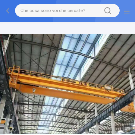
gtag('config', 'G-QWE9HWC3PF', {cookie_flags:
"SameSite=None;Secure"});
2
/
5