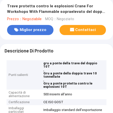
Trave protetta contro le esplosioni Crane For
Workshops With Flammable sopraelevato del doppio
10T
Prezzo：Negoziabile
MOQ：Negoziato
Miglior prezzo
Contattaci
Descrizione Di Prodotto
gru a ponte della trave del doppio
10T
,
Gru a ponte della doppia trave 10
Punti salienti
tonnellate
,
Gru a ponte protetta contro le
esplosioni 10T
Capacità di
500 insiemi all'anno
alimentazione
Certificazione
CE ISO GOST
Imballaggi
Imballaggio standard dell'esportazione
particolari