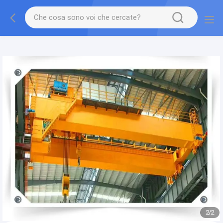
gtag('config', 'G-QWE9HWC3PF', {cookie_flags:
"SameSite=None;Secure"});
2
/
2