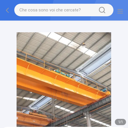
gtag('config', 'G-QWE9HWC3PF', {cookie_flags:
"SameSite=None;Secure"});
1
/
1