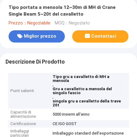
Tipo portata a mensola 12~30m di MH di Crane
Single Beam 5~20t del cavalletto
Prezzo：Negoziabile
MOQ：Negoziato
Miglior prezzo
Contattaci
Descrizione Di Prodotto
Tipo gru a cavalletto di MH a
mensola
,
Gru a cavalletto a mensola del
Punti salienti
singolo fascio
,
singola gru a cavalletto della trave
20t
Capacità di
5000 insiemi all'anno
alimentazione
Certificazione
CE ISO GOST
Imballaggi
Imballaggio standard dell'esportazione
particolari