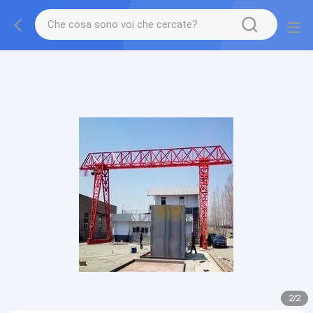
gtag('config', 'G-QWE9HWC3PF', {cookie_flags:
"SameSite=None;Secure"});
2
/
2