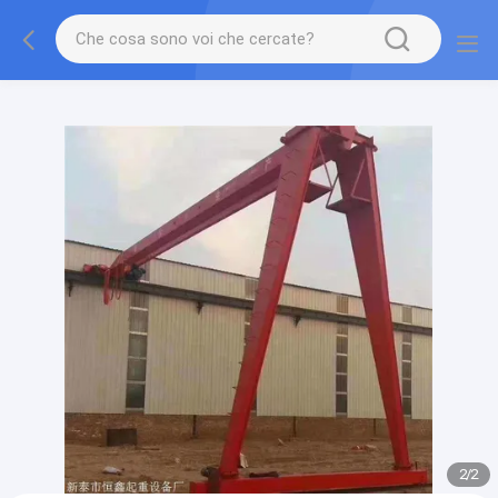
gtag('config', 'G-QWE9HWC3PF', {cookie_flags:
"SameSite=None;Secure"});
2
/
2