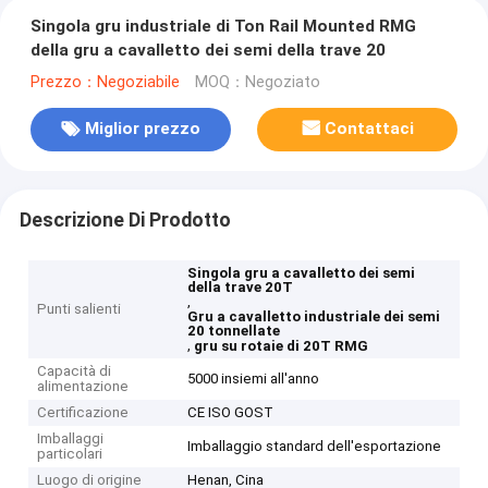
Singola gru industriale di Ton Rail Mounted RMG
della gru a cavalletto dei semi della trave 20
Prezzo：Negoziabile
MOQ：Negoziato
Miglior prezzo
Contattaci
Descrizione Di Prodotto
Singola gru a cavalletto dei semi
della trave 20T
,
Punti salienti
Gru a cavalletto industriale dei semi
20 tonnellate
,
gru su rotaie di 20T RMG
Capacità di
5000 insiemi all'anno
alimentazione
Certificazione
CE ISO GOST
Imballaggi
Imballaggio standard dell'esportazione
particolari
Luogo di origine
Henan, Cina