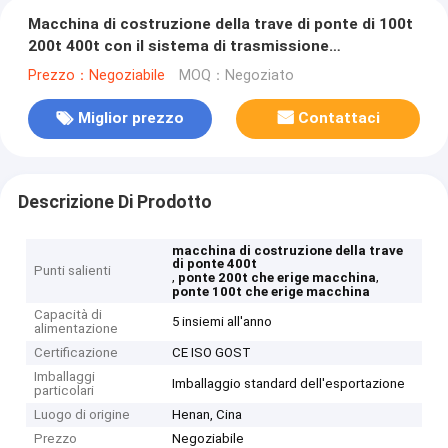
Macchina di costruzione della trave di ponte di 100t
200t 400t con il sistema di trasmissione
automatico
Prezzo：Negoziabile
MOQ：Negoziato
Miglior prezzo
Contattaci
Descrizione Di Prodotto
macchina di costruzione della trave
di ponte 400t
Punti salienti
,
,
ponte 200t che erige macchina
ponte 100t che erige macchina
Capacità di
5 insiemi all'anno
alimentazione
Certificazione
CE ISO GOST
Imballaggi
Imballaggio standard dell'esportazione
particolari
Luogo di origine
Henan, Cina
Prezzo
Negoziabile