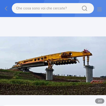
gtag('config', 'G-QWE9HWC3PF', {cookie_flags:
"SameSite=None;Secure"});
2
/
2