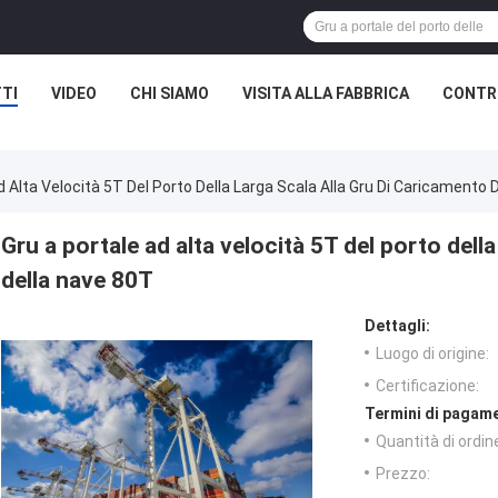
TI
VIDEO
CHI SIAMO
VISITA ALLA FABBRICA
CONTRO
d Alta Velocità 5T Del Porto Della Larga Scala Alla Gru Di Caricamento 
Gru a portale ad alta velocità 5T del porto della
della nave 80T
Dettagli:
Luogo di origine:
Certificazione:
Termini di pagame
Quantità di ordin
Prezzo: