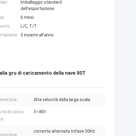
lari:
Imballaggio standard
dell'esportazione
na:
6 mesi
ento:
L/C, T/T
entazione:
5 insiemi all'anno
 alla gru di caricamento della nave 80T
teristica:
Alta velocità della larga scala
ità di carico
5~80t
a:
corrente alternata trifase 50Hz
ntazione: