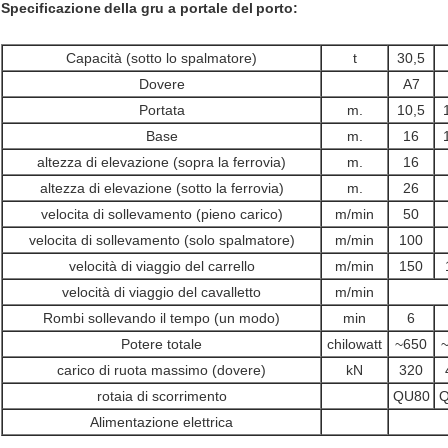
Specificazione
della gru a portale
del
porto
:
Capacità (sotto lo spalmatore)
t
30,5
Dovere
A7
Portata
m.
10,5
Base
m.
16
altezza di elevazione (sopra la ferrovia)
m.
16
altezza di elevazione (sotto la ferrovia)
m.
26
velocita di sollevamento (pieno carico)
m/min
50
velocita di sollevamento (solo spalmatore)
m/min
100
velocità di viaggio del carrello
m/min
150
velocità di viaggio del cavalletto
m/min
Rombi sollevando il tempo (un modo)
min
6
Potere totale
chilowatt
~650
carico di ruota massimo (dovere)
kN
320
rotaia di scorrimento
QU80
Q
Alimentazione elettrica