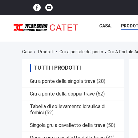
CASA.
PRODOT
Casa
Prodotti
Gru a portale del porto
Gru A Portale A
TUTTI I PRODOTTI
Gru a ponte della singola trave
(28)
Gru a ponte della doppia trave
(62)
Tabella di sollevamento idraulica di
forbici
(52)
Singola gru a cavalletto della trave
(50)
Doppia gru a cavalletto della trave
(41)