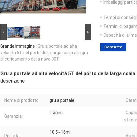
Imballaggi partico
Tempi di conseg
Termini di pagam
Capacità di alim
Grande immagine :
Gru a portale ad alta
Contatto
velocità 5T del porto della larga scala alla gru
di caricamento della nave 80T
Gru a portale ad alta velocità 5T del porto della larga scala
descrizione
Nome di prodotto:
gru a portale
Carat
1 anno
Capac
Garanzia:
stimat
10.5~16m
Portata:
Alime