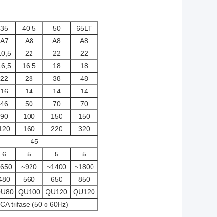
35
40,5
50
65LT
A7
A8
A8
A8
10,5
22
22
22
16,5
16,5
18
18
22
28
38
48
16
14
14
14
46
50
70
70
90
100
150
150
120
160
220
320
45
6
5
5
5
~650
~920
~1400
~1800
480
560
650
850
U80
QU100
QU120
QU120
CA trifase (50 o 60Hz)