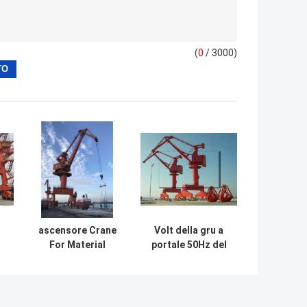
(
0
/ 3000)
ascensore Crane
Volt della gru a
For Material
portale 50Hz del
Handling dell'asta
porto delle ampie
il
della base della
luci i 380 hanno
ru
porta del raggio
automatizzato la
60t 300t di 8.5m-
gru di Quay