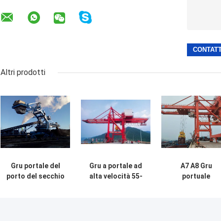
Altri prodotti
Gru portale del
Gru a portale ad
A7 A8 Gru
porto del secchio
alta velocità 55-
portuale
della ruota
65 Ton Quayside
automatizzata
dell'impilatore
Container Crane
intelligente per 
della larga scala
del porto
carico di navi G
continua a
a cavalletto di