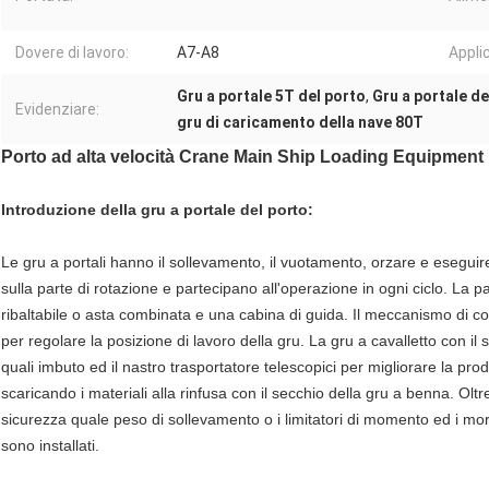
Dovere di lavoro:
A7-A8
Appli
Gru a portale 5T del porto
,
Gru a portale de
Evidenziare:
gru di caricamento della nave 80T
Porto ad alta velocità Crane Main Ship Loading Equipment p
Introduzione della gru a portale del porto:
Le gru a portali hanno il sollevamento, il vuotamento, orzare e eseguir
sulla parte di rotazione e partecipano all'operazione in ogni ciclo. La par
ribaltabile o asta combinata e una cabina di guida. Il meccanismo di com
per regolare la posizione di lavoro della gru. La gru a cavalletto con il
quali imbuto ed il nastro trasportatore telescopici per migliorare la prod
scaricando i materiali alla rinfusa con il secchio della gru a benna. Oltre ai
sicurezza quale peso di sollevamento o i limitatori di momento ed i mors
sono installati.