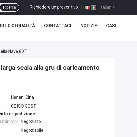
Richiedere un preventivo
|
Italian
Ricerca
LLO DI QUALITÀ
CONTATTACI
NOTIZIE
CASI
Della Nave 80T
 larga scala alla gru di caricamento
Henan, Cina
CE ISO GOST
nto e spedizione:
e minimo:
Negoziato
Negoziabile