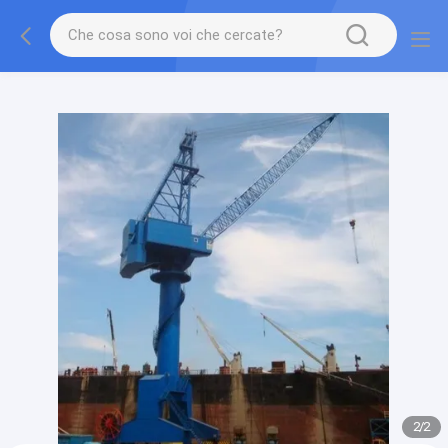
gtag('config', 'G-QWE9HWC3PF', {cookie_flags:
"SameSite=None;Secure"});
2
/
2