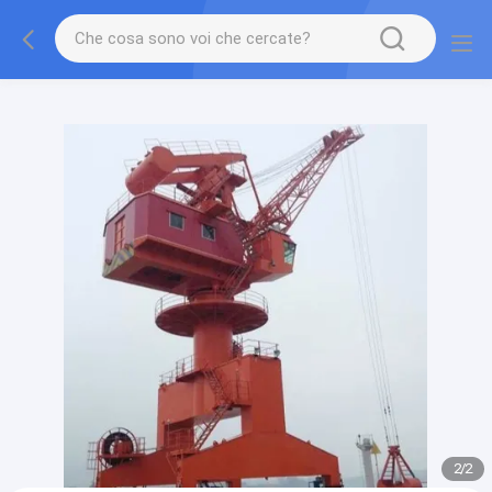
gtag('config', 'G-QWE9HWC3PF', {cookie_flags:
"SameSite=None;Secure"});
2
/
2