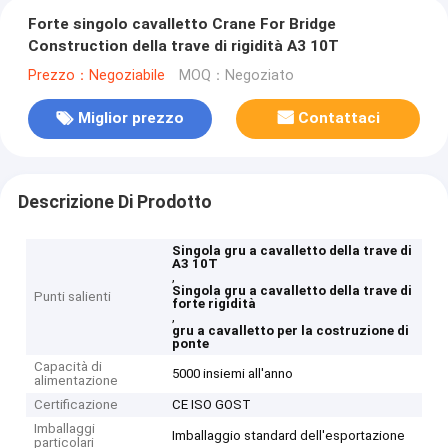
Forte singolo cavalletto Crane For Bridge
Construction della trave di rigidità A3 10T
Prezzo：Negoziabile
MOQ：Negoziato
Miglior prezzo
Contattaci
Descrizione Di Prodotto
Singola gru a cavalletto della trave di
A3 10T
,
Singola gru a cavalletto della trave di
Punti salienti
forte rigidità
,
gru a cavalletto per la costruzione di
ponte
Capacità di
5000 insiemi all'anno
alimentazione
Certificazione
CE ISO GOST
Imballaggi
Imballaggio standard dell'esportazione
particolari