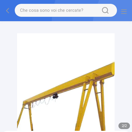
gtag('config', 'G-QWE9HWC3PF', {cookie_flags:
"SameSite=None;Secure"});
2
/
2