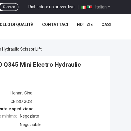
Richiedere un preventivo
|
Italian
Ricerca
LLO DI QUALITÀ
CONTATTACI
NOTIZIE
CASI
 Hydraulic Scissor Lift
20 Q345 Mini Electro Hydraulic
Henan, Cina
CE ISO GOST
nto e spedizione:
e minimo:
Negoziato
Negoziabile