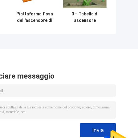
Piattaforma fissa
0 – Tabella di
dell'ascensore di
ascensore
forbici di Max
idraulico
Height 1000mm
resistente 20m2
del GOST singola
per le merci di
un
per l'officina
sollevamento
 3
2200lbs della
fabbrica
ciare messaggio