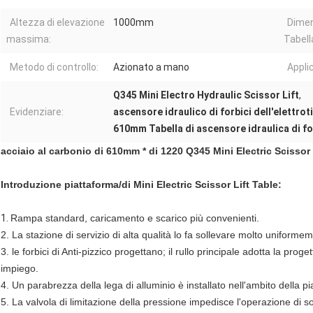
Altezza di elevazione
1000mm
Dimen
massima:
Tabell
Metodo di controllo:
Azionato a mano
Appli
Q345 Mini Electro Hydraulic Scissor Lift
,
Evidenziare:
ascensore idraulico di forbici dell'elettro
610mm Tabella di ascensore idraulica di fo
acciaio al carbonio di 610mm * di 1220 Q345 Mini Electric Scissor 
Introduzione piattaforma/di Mini Electric Scissor Lift Table:
1.
Rampa standard, caricamento e scarico più convenienti.
2. La stazione di servizio di alta qualità lo fa sollevare molto uniforme
3. le forbici di Anti-pizzico progettano; il rullo principale adotta la pro
impiego.
4. Un parabrezza della lega di alluminio è installato nell'ambito della p
5. La valvola di limitazione della pressione impedisce l'operazione di so