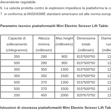
discendente regolabile.
6. La valvola protetta contro le esplosioni impedisce la piattaforma la
7. si conforma al ANSI/ASME standard americano ed alla norma euro
Parametro tecnico piattaforma/di Mini Electric Scissor Lift Table:
Capacità di
Altezza
Max.height
Dimensione
Diamet
sollevamento
minima
(millimetro)
totale
ruo
(chilogrammi)
(millimetri)
(millimetri)
(milli
350
280
900
815*500*50
1
500
280
900
815*500*50
1
350
350
1300
915*500*50
1
350
350
1500
915*500*50
1
500
370
1300
915*500*50
1
500
370
1500
915*500*50
1
200
450
2000
920*670*50
1
Istruzioni di sicurezza piattaforma/di Mini Electric Scissor Lift Tab