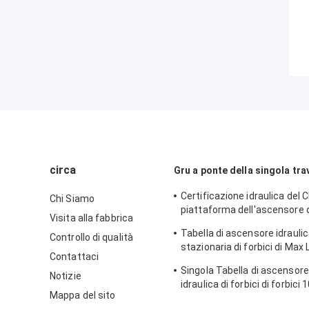
circa
Gru a ponte della singola tra
Certificazione idraulica del C
Chi Siamo
piattaforma dell'ascensore di
Visita alla fabbrica
comando manuale del maga
Tabella di ascensore idraulic
Controllo di qualità
stazionaria di forbici di Max 
Contattaci
1780mm AC380v
Singola Tabella di ascensor
Notizie
idraulica di forbici di forbici
Mappa del sito
inossidabile