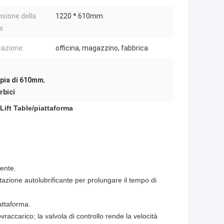
sione della
1220 * 610mm
a:
cazione:
officina, magazzino, fabbrica
tipia di 610mm
,
rbici
Lift Table/piattaforma
mente.
gettazione autolubrificante per prolungare il tempo di
iattaforma.
vraccarico; la valvola di controllo rende la velocità