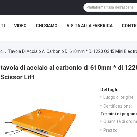
TI
VIDEO
CHI SIAMO
VISITA ALLA FABBRICA
CONTRO
ci
Tavola Di Acciaio Al Carbonio Di 610mm * Di 1220 Q345 Mini Electro
tavola di acciaio al carbonio di 610mm * di 12
Scissor Lift
Dettagli:
Luogo di origine:
Certificazione:
Termini di pagame
Quantità di ordin
Prezzo: