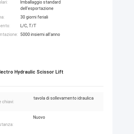
lari:
Imballaggio standard
dell'esportazione
na:
30 giorni feriali
ento:
L/C, T/T
entazione:
5000 insiemi all'anno
lectro Hydraulic Scissor Lift
tavola di sollevamento idraulica
 chiavi:
Nuovo
stanza: