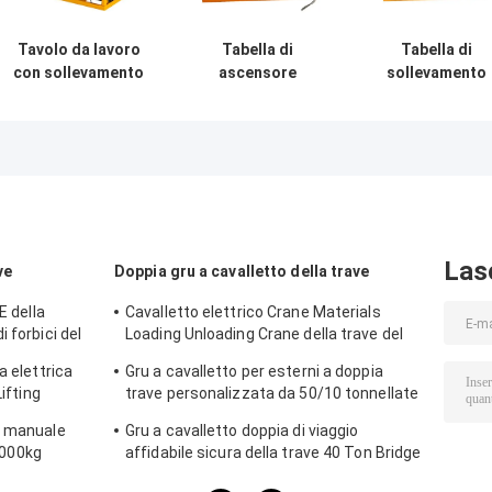
Tavolo da lavoro
Tabella di
Tabella di
con sollevamento
ascensore
sollevamento
elettroidraulico
idraulica elettrica
idraulica su
per impieghi
stazionaria di
ordinazione
gravosi a forbice,
forbici di Max
industriale di
altezza 1 m
Lifting 1780mm
forbici 1000kg 
AC380v
telecomando di
fasi
Las
ve
Doppia gru a cavalletto della trave
E della
Cavalletto elettrico Crane Materials
 forbici del
Loading Unloading Crane della trave del
zzino
doppio del CE A5 16/3.2T
a elettrica
Gru a cavalletto per esterni a doppia
Lifting
trave personalizzata da 50/10 tonnellate
a 100/20 tonnellate
e manuale
Gru a cavalletto doppia di viaggio
 1000kg
affidabile sicura della trave 40 Ton Bridge
Crane Low Noise