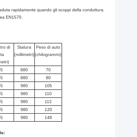
 caduta rapidamente quando gli scoppi della conduttura.
pea EN1570.
ro di
Statura
Peso di auto
ta
(millimetri)
(chilogrammi)
metri)
25
880
70
25
880
80
25
980
105
25
980
110
25
980
112
25
980
120
25
980
148
le: