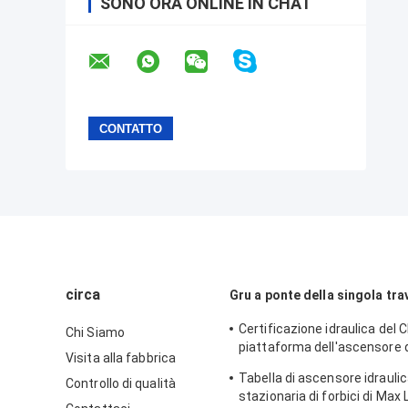
SONO ORA ONLINE IN CHAT
circa
Gru a ponte della singola tra
Certificazione idraulica del C
Chi Siamo
piattaforma dell'ascensore di
Visita alla fabbrica
comando manuale del maga
Tabella di ascensore idraulic
Controllo di qualità
stazionaria di forbici di Max 