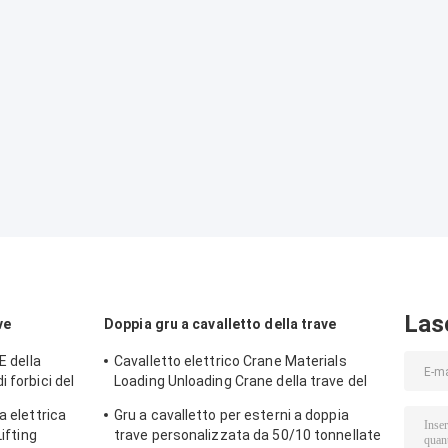
Las
ve
Doppia gru a cavalletto della trave
E della
Cavalletto elettrico Crane Materials
 forbici del
Loading Unloading Crane della trave del
zzino
doppio del CE A5 16/3.2T
a elettrica
Gru a cavalletto per esterni a doppia
Lifting
trave personalizzata da 50/10 tonnellate