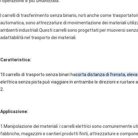
l'operazione è più umanizzata.
I carrelli di trasferimento senza binario, noti anche come trasportatori
automatica, sono attrezzature di movimentazione dei materiali utilizza
ambienti industriali.Questi carrelli sono progettati per muoversi senza b
adattabilità nel trasporto dei materiali.
Caratteristica:
1Il carrello di trasporto senza binari ha
corta distanza di frenata, elevat
elettrica senza pista può viaggiare in entrambe le direzioni e ruotare a 
2.
Applicazione:
1.Manipolazione dei materiali: i carrelli elettrici sono comunemente utili
fabbriche, magazzini e cantieri.prodotti finiti, attrezzature e componen