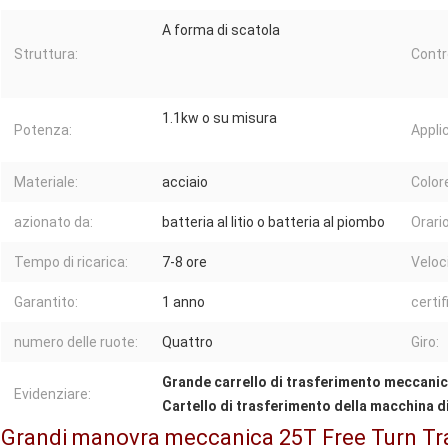
A forma di scatola
Struttura:
Contro
1.1kw o su misura
Potenza:
Appli
Materiale:
acciaio
Color
azionato da:
batteria al litio o batteria al piombo
Orario
Tempo di ricarica:
7-8 ore
Veloci
Garantito:
1 anno
certif
numero delle ruote:
Quattro
Giro:
Grande carrello di trasferimento meccani
Evidenziare:
Cartello di trasferimento della macchina d
Grandi manovra meccanica 25T Free Turn Tra