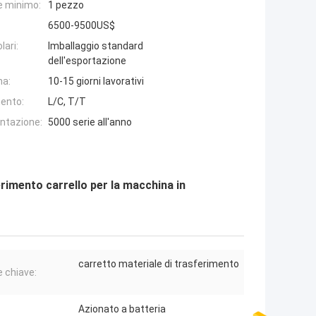
e minimo:
1 pezzo
6500-9500US$
lari:
Imballaggio standard
dell'esportazione
na:
10-15 giorni lavorativi
ento:
L/C, T/T
entazione:
5000 serie all'anno
imento carrello per la macchina in
carretto materiale di trasferimento
e chiave:
Azionato a batteria