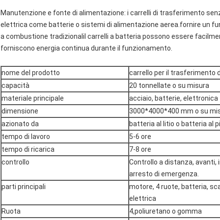
Manutenzione e fonte di alimentazione: i carrelli di trasferimento senz
elettrica come batterie o sistemi di alimentazione aerea.fornire un fu
a combustione tradizionaliI carrelli a batteria possono essere facilme
forniscono energia continua durante il funzionamento.
nome del prodotto
carrello per il trasferimento 
capacità
20 tonnellate o su misura
materiale principale
acciaio, batterie, elettronica
dimensione
3000*4000*400 mm o su mi
azionato da
batteria al litio o batteria al
tempo di lavoro
5-6 ore
tempo di ricarica
7-8 ore
controllo
Controllo a distanza, avanti, i
arresto di emergenza.
parti principali
motore, 4 ruote, batteria, sca
elettrica
Ruota
4,poliuretano o gomma