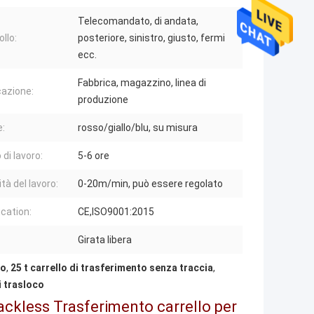
Telecomandato, di andata,
llo:
posteriore, sinistro, giusto, fermi
ecc.
Fabbrica, magazzino, linea di
cazione:
produzione
e:
rosso/giallo/blu, su misura
 di lavoro:
5-6 ore
tà del lavoro:
0-20m/min, può essere regolato
ication:
CE,ISO9001:2015
Girata libera
co
,
25 t carrello di trasferimento senza traccia
,
i trasloco
ckless Trasferimento carrello per