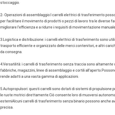
stoccaggio.
2- Operazioni di assemblaggio:I carrelli elettrici di trasferimento pos
per facilitare il movimento di prodotti o pezzi di lavoro tra le diverse 
migliorare l'efficienza e a ridurre i requisiti di movimentazione manuale
3.Logistica e distribuzione: i carrelli elettrici di trasferimento sono utili
trasporto efficiente e organizzato delle merci.contenitori, e altri cari
da consegna.
4.Versatilità: i carrelli di trasferimento senza traccia sono altamente v
fabbriche, magazzini, linee di assemblaggio e cortili all'aperto.Possono 
rende adatti a una vasta gamma di applicazioni.
5.Autopropulsori: questi carrelli sono dotati di sistemi di propulsione pr
le ruote motrici direttamente.Ciò consente loro di muoversi autonom
esterniAlcuni carrelli di trasferimento senza binario possono anche av
precisa.