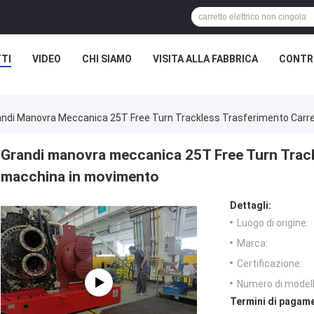
TI
VIDEO
CHI SIAMO
VISITA ALLA FABBRICA
CONTRO
andi Manovra Meccanica 25T Free Turn Trackless Trasferimento Carre
Grandi manovra meccanica 25T Free Turn Trackl
macchina in movimento
Dettagli:
Luogo di origine:
Marca:
Certificazione:
Numero di modell
Termini di pagame