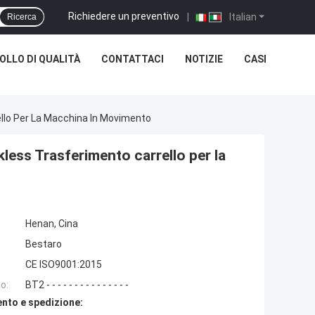
Richiedere un preventivo
|
Italian
Ricerca
LLO DI QUALITÀ
CONTATTACI
NOTIZIE
CASI
llo Per La Macchina In Movimento
ess Trasferimento carrello per la
Henan, Cina
Bestaro
CE ISO9001:2015
o:
BT2 - - - - - - - - - - - - - - -
nto e spedizione: