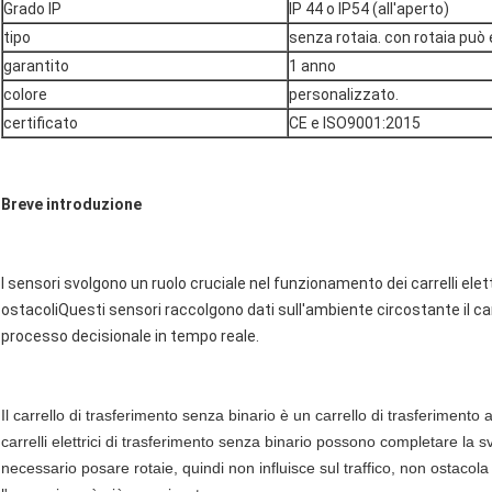
Grado IP
IP 44 o IP54 (all'aperto)
tipo
senza rotaia. con rotaia può
garantito
1 anno
colore
personalizzato.
certificato
CE e ISO9001:2015
Breve introduzione
I sensori svolgono un ruolo cruciale nel funzionamento dei carrelli elettr
ostacoliQuesti sensori raccolgono dati sull'ambiente circostante il carre
processo decisionale in tempo reale.
Il carrello di trasferimento senza binario è un carrello di trasferimento al
carrelli elettrici di trasferimento senza binario possono completare la sv
necessario posare rotaie, quindi non influisce sul traffico, non ostacola 