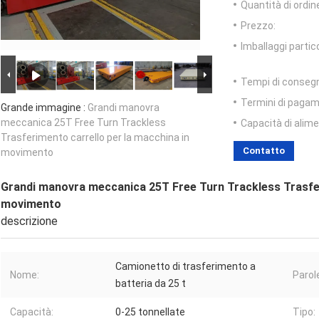
Quantità di ordin
Prezzo:
Imballaggi partico
Tempi di conseg
Termini di pagam
Grande immagine :
Grandi manovra
meccanica 25T Free Turn Trackless
Capacità di alim
Trasferimento carrello per la macchina in
Contatto
movimento
Grandi manovra meccanica 25T Free Turn Trackless Trasfer
movimento
descrizione
Camionetto di trasferimento a
Nome:
Parol
batteria da 25 t
Capacità:
0-25 tonnellate
Tipo: