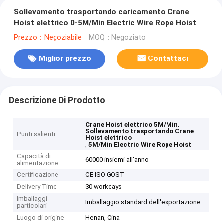
Sollevamento trasportando caricamento Crane
Hoist elettrico 0-5M/Min Electric Wire Rope Hoist
Prezzo：Negoziabile
MOQ：Negoziato
Miglior prezzo
Contattaci
Descrizione Di Prodotto
,
Crane Hoist elettrico 5M/Min
Sollevamento trasportando Crane
Punti salienti
Hoist elettrico
,
5M/Min Electric Wire Rope Hoist
Capacità di
60000 insiemi all'anno
alimentazione
Certificazione
CE ISO GOST
Delivery Time
30 workdays
Imballaggi
Imballaggio standard dell'esportazione
particolari
Luogo di origine
Henan, Cina