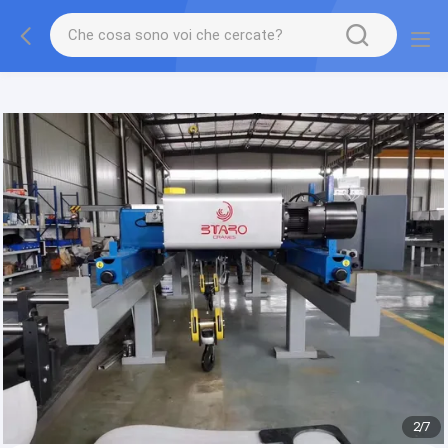
gtag('config', 'G-QWE9HWC3PF', {cookie_flags:
"SameSite=None;Secure"});
2
/
7