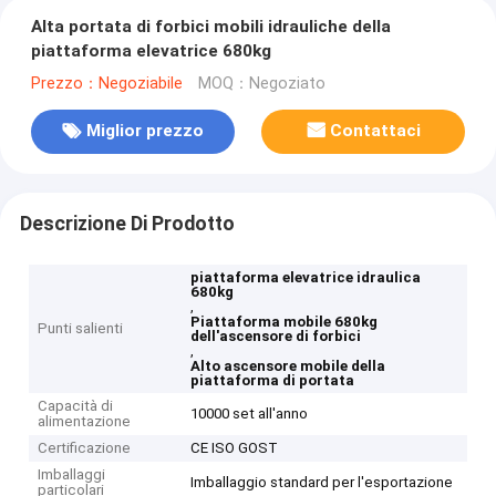
Alta portata di forbici mobili idrauliche della
piattaforma elevatrice 680kg
Prezzo：Negoziabile
MOQ：Negoziato
Miglior prezzo
Contattaci
Descrizione Di Prodotto
piattaforma elevatrice idraulica
680kg
,
Piattaforma mobile 680kg
Punti salienti
dell'ascensore di forbici
,
Alto ascensore mobile della
piattaforma di portata
Capacità di
10000 set all'anno
alimentazione
Certificazione
CE ISO GOST
Imballaggi
Imballaggio standard per l'esportazione
particolari