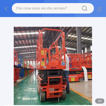
gtag('config', 'G-QWE9HWC3PF', {cookie_flags:
"SameSite=None;Secure"});
2
/
2