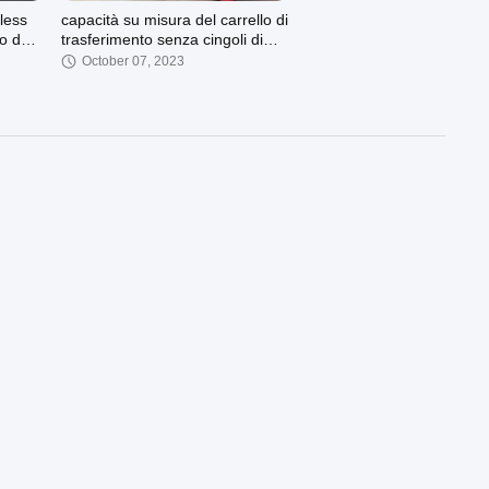
lless
capacità su misura del carrello di
o del
trasferimento senza cingoli di
lla
velocità 0-20m/min
October 07, 2023
00:08
00:23
OEM
Controllo a distanza P43
10ton
Ferrovia 50T Trasferimento di
ma
materiale Grandi capacità
September 26, 2023
 ponte
00:37
00:36
rimento
carretto elettrico di trasferimento