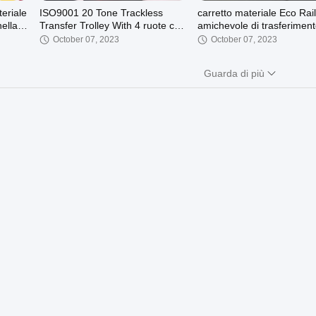
teriale
ISO9001 20 Tone Trackless
carretto materiale Eco Rai
ellate
Transfer Trolley With 4 ruote che
amichevole di trasferiment
a
salvano lavoro e tempo
carretto di trasferimento de
October 07, 2023
October 07, 2023
piattaforma 10ton
Guarda di più
01:47
00:24
doppio
1T alla gru elettrica del cavo
Gru mobile elettrica dell'
metallico della gru M3-M6 di 50T
della trave di Workshop1-
CD/MD/BD con il carrello
della fine nastro della nor
October 07, 2023
October 07, 2023
europea unica della gru a
00:34
00:53
orto
Ruote forgiate 20 tonnellate
carretto elettrico di trasfe
Automatica di corsa di carico