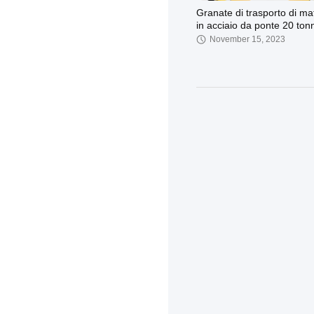
Granate di trasporto di ma
in acciaio da ponte 20 tonn
Granate elettriche a doppi
November 15, 2023
trave per magazzino
Gru elettrica 2~100T del 
fascio
October 07, 2023
Carrello resistente di trasp
del carretto materiale di